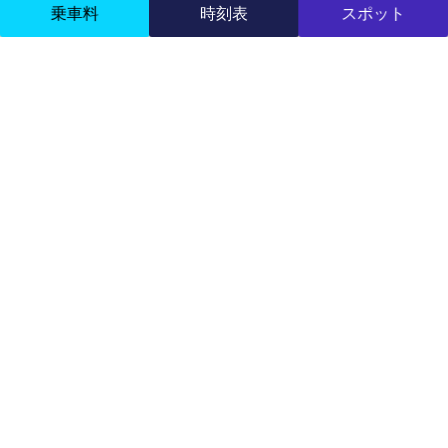
乗車料
時刻表
スポット
城崎温泉ロープウェイ
城崎温泉の観光名所のひとつ「城崎温泉ロープウェ
イ」- 山麓駅から約７分間の空中散歩で山頂へ。
七つの外湯を持つ城崎温泉の街並みを望む展望台か
らの景色はミシュラングリーンガイドからひとつ星
を頂いております。
山頂の『みはらしテラスカフェ』では自家焙煎のス
ペシャル珈琲とオリジナルのスイーツをどうぞ。温
泉寺奥ノ院での厄払い「かわらけ投げ」もお忘れな
く。願い事も叶うかもしれません。